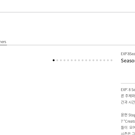
hers
EXP:8Se
Season
EXP: 8
른 주제와
간과 시간
윤현 Sta
7 “Cre
들이 모여
시즌은 그