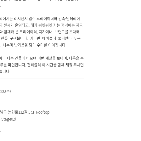
.
리에서는 레지던시 입주 크리에이터와 건축·인테리어
 전시가 운영되고, 해가 뉘엿뉘엿 지는 저녁에는 지금
P와 함께해 온 크리에이터, 디자이너, 브랜드를 초대해
만찬을 꾸려봅니다. 기다란 테이블에 둘러앉아 푸근
 나누며 반가움을 담아 수다를 이어갑니다.
 다다른 건물에서 모여 이번 계절을 보내며, 다음을 준
루를 마련합니다. 편히들러 이 시간을 함께 채워 주시면
습니다.
 22.(수)
구 논현로132길 5 5F Rooftop
Stage02)
r