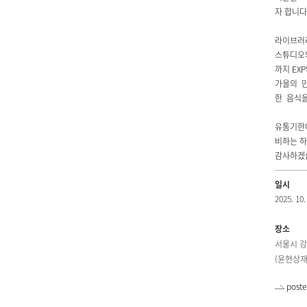
자 합니다
라이브러
스튜디오의
까지 EX
가을의 
한 음식을
유통기한에
비하는 하
감사하겠
일시
2025. 10.
장소
서울시 강남
(윤현상재 
poste