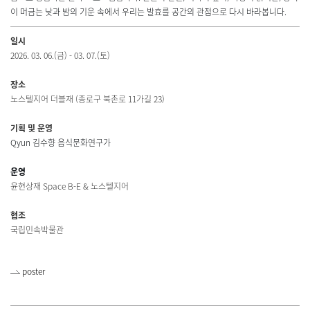
이 머금는 낮과 밤의 기운 속에서 우리는 발효를 공간의 관점으로 다시 바라봅니다.
일시
2026. 03. 06.(금) - 03. 07.(토)
장소
노스텔지어 더블재 (종로구 북촌로 11가길 23)
기획 및 운영
Qyun 김수향 음식문화연구가
운영
윤
현상재 Space B-E & 노스텔지어
협조
국립민속박물관
poster