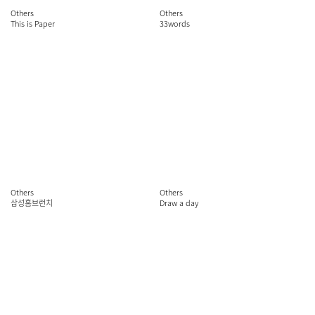
Others
Others
This is Paper
33words
Others
Others
삼성홈브런치
Draw a day