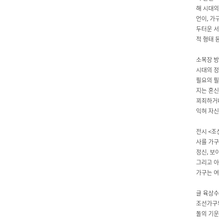
해 시대의
언이, 가
두터운 서
적 형태 
소목장 방
시대의 정
필요의 필
지는 혼신
꾀죄하거나
익혀 자신
전시 <조
사를 가구
정신, 보
그리고 아
가구는 여
글 육상수
조선가구의
돌의 기운