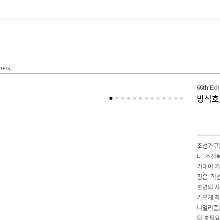
hers
66th Exh
방석호
조선가구는
다. 조선
기대어 기
평은 ‘직
본연의 
가오게 하
니멀리즘은
의 불필요