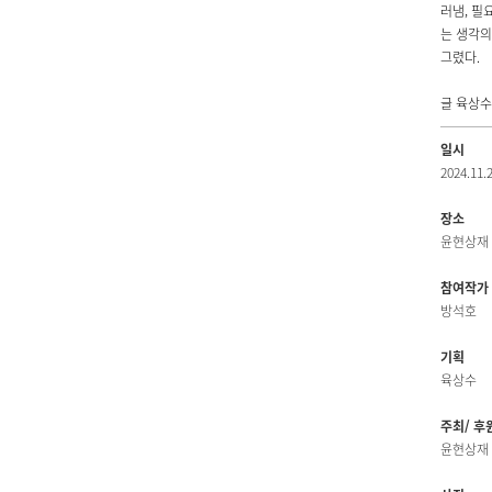
러냄, 필
는 생각의
그렸다.
글 육상수
일시
2024.11.2
장소
윤현상재 S
참여작가
방석호
기획
육상수
주최/ 후
윤현상재 