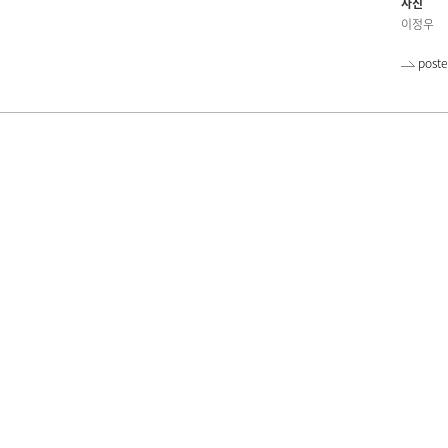
사진
이정우
poste