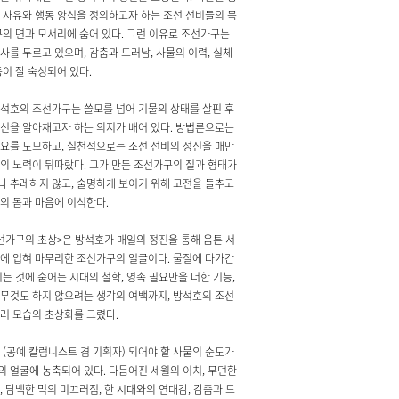
 사유와 행동 양식을 정의하고자 하는 조선 선비들의 묵
구의 면과 모서리에 숨어 있다. 그런 이유로 조선가구는
사를 두르고 있으며, 감춤과 드러남, 사물의 이력, 실체
등이 잘 숙성되어 있다.
석호의 조선가구는 쓸모를 넘어 기물의 상태를 살핀 후
신을 알아채고자 하는 의지가 배어 있다. 방법론으로는
요를 도모하고, 실천적으로는 조선 선비의 정신을 매만
의 노력이 뒤따랐다. 그가 만든 조선가구의 질과 형태가
 추레하지 않고, 술명하게 보이기 위해 고전을 들추고
의 몸과 마음에 이식한다.
선가구의 초상>은 방석호가 매일의 정진을 통해 움튼 서
에 입혀 마무리한 조선가구의 얼굴이다. 물질에 다가간
이는 것에 숨어든 시대의 철학, 영속
필요만을 더한 기능,
무것도 하지 않으려는 생각의 여백까지, 방석호의 조선
러 모습의 초상화를 그렸다.
 (공예 칼럼니스트 겸 기획자)
되어야 할 사물의 순도가
 얼굴에 농축되어 있다. 다듬어진 세월의 이치, 무던한
, 담백한 먹의 미끄러짐, 한 시대와의 연대감, 감춤과 드