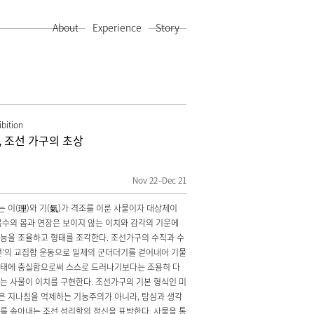
About
Experience
Story
ibition
, 조선 가구의 초상
Nov 22–Dec 21
 이(理)와 기(氣)가 격조를 이룬 사물이자 대상체이
목수의 몸과 연장은 보이지 않는 이치와 감각의 기운에
능을 조율하고 형태를 조각한다. 조선가구의 수직과 수
선’의 교집합 운동으로 일체의 군더더기를 걷어내어 기물
자태에 충실함으로써 스스로 드러나기보다는 조용히 다
는 사물이 이치를 구현한다. 조선가구의 기본 형식인 미
 지나침을 억제하는 기능주의가 아니라, 탐심과 생각
를 솎아내는 조선 성리학의 정신을 표방한다. 사물을 통