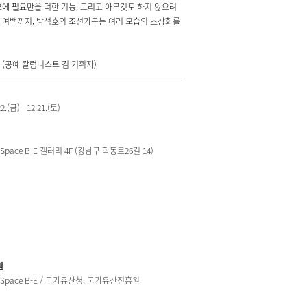
요에 필요만을 더한 기능, 그리고 아무것도 하지 않으려
 여백까지, 방석호의 조선가구는 여러 모습의 초상화를
 (공예 칼럼니스트 겸 기획자)
2.(금) - 12.21.(토)
pace B-E 갤러리 4F (강남구 학동로26길 14)
원
Space B-E / 국가유산청, 국가유산진흥원